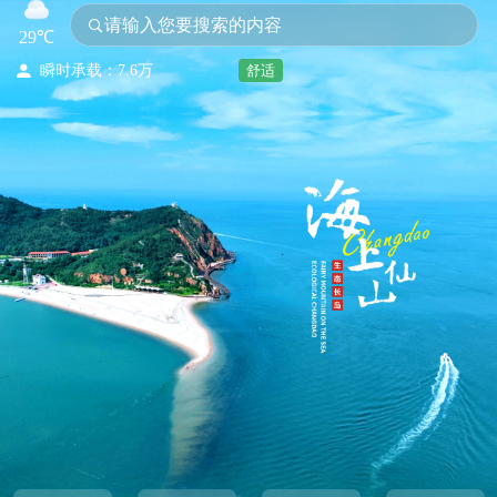
请输入您要搜索的内容
昨日客流：0
29℃
最大承载：15.3万

瞬时承载：7.6万
舒适
今日客流：36