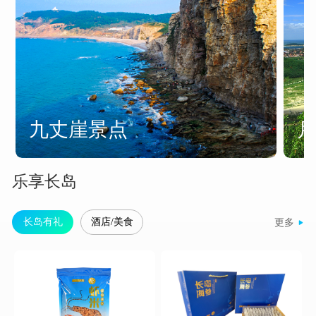
九丈崖景点
乐享长岛
长岛有礼
酒店/美食
更多
