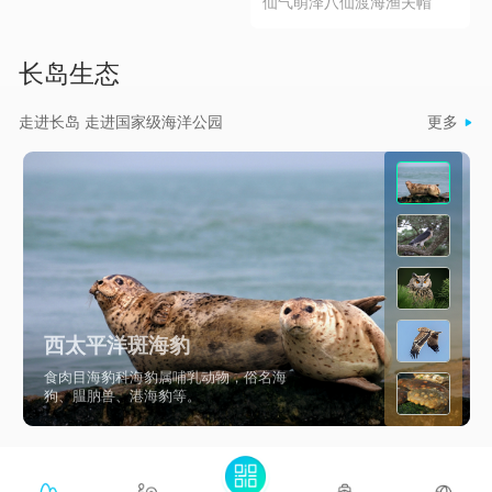
仙气萌泽八仙渡海渔夫帽
用它作为调味品它比味精、
补品。
分，含有大量的氨基酸和矿
鸡精都还要鲜美。
物质，以及钙、磷、铁等多
长岛生态
种营养元素和维生素，特别
适合高胆固醇、高血脂、胃
走进长岛 走进国家级海洋公园
更多

病等疾病的人群食用。它的
做法也有很多种：煲汤是首
选，能把扇贝的营养价值和
鲜美的味道呈现的淋漓尽
致，还可以蒸蛋糕，凉拌等
等，哪怕是直接吃都是非常
鲜美的。
西太平洋斑海豹
食肉目海豹科海豹属哺乳动物，俗名海
狗、腽肭兽、港海豹等。