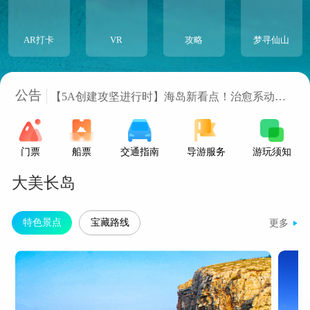
AR打卡
VR
攻略
梦寻仙山
长岛邀您免费看海，驻烟大学生专属礼遇！
5A创建进行时：提升服务质量，让游客更舒心
公告
【5A创建攻坚进行时】海岛新看点！治愈系动漫
风+夜光VR， 长岛墙绘“活”了！
长岛南北长山旅游景区 欢迎您
通知：夜游《梦寻仙山》开园时间
门票
船票
交通指南
导游服务
游玩须知
大美长岛
特色景点
宝藏路线
更多
