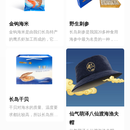
金钩海米
野生刺参
金钩海米是由我们长岛特产
长岛刺参是我国20多种食用
的鹰爪虾加工而成的，它含
海参中最为名贵的一种，我
有钙、磷、镁、钾、碘维生
们销售的是产自我们长岛车
素等多种对人体有益的成
由岛的刺参。我们的海参都
分，而它含有的天然虾青素
是选用车由岛4-6年的野生刺
是世界上最强的天然抗氧化
参，而且加工手法最大限度
剂，它能保护皮肤健康、促
的保留了海参的营养成分。
进毛发生长、抗衰老、缓解
因为生长周期长，它的肉质
疲劳、增加活力，对儿童、
就肥厚，蛋白质中氨基酸的
老人、孕妇尤有益补的功
种类就多，特别是它的粘多
长岛干贝
效。它的做法也简单：炒
糖含量远高于其他品种的海
干贝对海水的质量、温度要
菜、调馅儿只要你能做出来
参。长岛刺参不论男女老
仙气萌泽八仙渡海渔夫
求都比较高，所以长岛所出
的任何饭菜它都可以，它即
少，还是术后、产妇、哺乳
的贝丁味道鲜美、营养价值
帽
可当主菜也可当辅料，如果
期和亚健康人群都是最好的
也高。干贝富含多种营养成